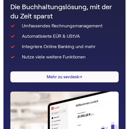
Umsatzsteuer ab. Den verbleibenden Betrag überweist du
Die Buchhaltungslösung, mit der
fristgerecht, meist bis zum 10. Tag des Folgemonats. Hast
du mehr Vorsteuer bezahlt als Umsatzsteuer
du Zeit sparst
eingenommen, bekommst du dein Guthaben vom
Finanzamt erstattet.
Umfassendes Rechnungsmanagement
Automatisierte EÜR & UStVA
Integriere Online Banking und mehr
Nutze viele weitere Funktionen
→
→
Mehr zu sevdesk