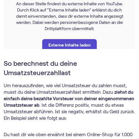
An dieser Stelle findest du externe Inhalte von YouTube.
Durch Klick auf “Externe Inhalte laden” erklärst du dich
damit einverstanden, dass dir externe Inhalte angezeigt
werden. Dabei werden personenbezogene Daten an die
Drittplattform übermittelt.
Externe Inhalte laden
So berechnest du deine
Weitere Informationen findest du in unserer
Datenschutzerklärung
und der Datenschutzerklärung
Umsatzsteuerzahllast
von
YouTube
.
Um herauszufinden, wie viel Umsatzsteuer du zahlen musst,
musst du deine Umsatzsteuerzahllast ermitteln. Dazu
ziehst du
einfach deine bezahlte Vorsteuer von deiner eingenommenen
Umsatzsteuer ab
. Ist die Differenz positiv, musst du etwas
Umsatzsteuer abführen. Ist sie negativ, erhältst du Geld zurück.
Ein Beispiel sieht wie folgt aus:
Du hast dir wie oben erwähnt bei einem Online-Shop für 1.000