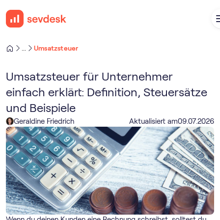
Umsatzsteuer
...
Umsatzsteuer für Unternehmer
einfach erklärt: Definition, Steuersätze
und Beispiele
Geraldine Friedrich
Aktualisiert am
09
.
07
.
2026
Wenn du deinen Kunden eine Rechnung schreibst, solltest du