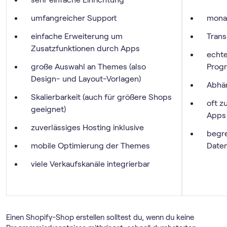
umfangreicher Support
mona
einfache Erweiterung um
Tran
Zusatzfunktionen durch Apps
echte
große Auswahl an Themes (also
Prog
Design- und Layout-Vorlagen)
Abhän
Skalierbarkeit (auch für größere Shops
oft z
geeignet)
Apps
zuverlässiges Hosting inklusive
begre
mobile Optimierung der Themes
Date
viele Verkaufskanäle integrierbar
Einen Shopify-Shop erstellen solltest du, wenn du keine