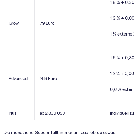
1,8 % + 0,3
1,3 % + 0,0
Grow
79 Euro
1 % externe
1,6 % + 0,3
1,2 % + 0,0
Advanced
289 Euro
0,6 % exter
Plus
ab 2.300 USD
individuell z
Die monatliche Gebühr fällt immer an, egal ob du etwas