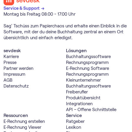
Service & Support →
Montag bis Freitag 08:00 - 17:00 Uhr
Sag’ Tschüss zum Papierchaos und erhalte einen Einblick in die
Software, mit der du deine Buchhaltung zentral an einem Ort
übersichtlich und einfach erledigst.
sevdesk
Lösungen
Karriere
Buch­haltungs­software
Presse
Rechnungs­programm
Partner werden
E‑Rechnung Software
Impressum
Rechnungs­programm
AGB
Kleinunternehmer
Datenschutz
Buch­haltungs­software
Freiberufler
Produktübersicht
Integrationen
API – Offene Schnittstelle
Ressourcen
Service
E‑Rechnung erstellen
Ratgeber
E‑Rechnung Viewer
Lexikon