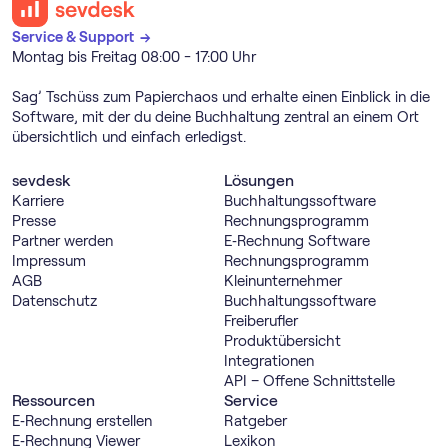
Service & Support →
Montag bis Freitag 08:00 - 17:00 Uhr
Sag’ Tschüss zum Papierchaos und erhalte einen Einblick in die
Software, mit der du deine Buchhaltung zentral an einem Ort
übersichtlich und einfach erledigst.
sevdesk
Lösungen
Karriere
Buch­haltungs­software
Presse
Rechnungs­programm
Partner werden
E‑Rechnung Software
Impressum
Rechnungs­programm
AGB
Kleinunternehmer
Datenschutz
Buch­haltungs­software
Freiberufler
Produktübersicht
Integrationen
API – Offene Schnittstelle
Ressourcen
Service
E‑Rechnung erstellen
Ratgeber
E‑Rechnung Viewer
Lexikon