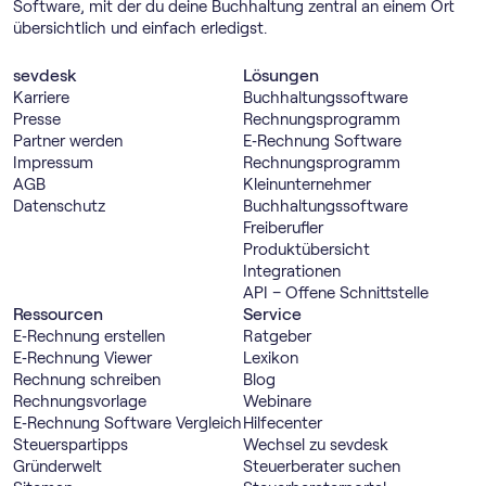
Software, mit der du deine Buchhaltung zentral an einem Ort
übersichtlich und einfach erledigst.
sevdesk
Lösungen
Karriere
Buch­haltungs­software
Presse
Rechnungs­programm
Partner werden
E‑Rechnung Software
Impressum
Rechnungs­programm
AGB
Kleinunternehmer
Datenschutz
Buch­haltungs­software
Freiberufler
Produktübersicht
Integrationen
API – Offene Schnittstelle
Ressourcen
Service
E‑Rechnung erstellen
Ratgeber
E‑Rechnung Viewer
Lexikon
Rechnung schreiben
Blog
Rechnungsvorlage
Webinare
E‑Rechnung Software Vergleich
Hilfecenter
Steuerspartipps
Wechsel zu sevdesk
Gründerwelt
Steuerberater suchen