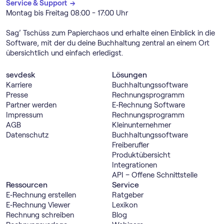
Service & Support →
Montag bis Freitag 08:00 - 17:00 Uhr
Sag’ Tschüss zum Papierchaos und erhalte einen Einblick in die
Software, mit der du deine Buchhaltung zentral an einem Ort
übersichtlich und einfach erledigst.
sevdesk
Lösungen
Karriere
Buch­haltungs­software
Presse
Rechnungs­programm
Partner werden
E‑Rechnung Software
Impressum
Rechnungs­programm
AGB
Kleinunternehmer
Datenschutz
Buch­haltungs­software
Freiberufler
Produktübersicht
Integrationen
API – Offene Schnittstelle
Ressourcen
Service
E‑Rechnung erstellen
Ratgeber
E‑Rechnung Viewer
Lexikon
Rechnung schreiben
Blog