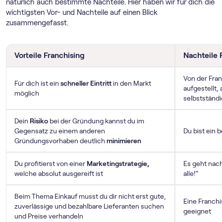
natürlich auch bestimmte Nachteile. Hier haben wir für dich die
wichtigsten Vor- und Nachteile auf einen Blick
zusammengefasst.
Vorteile Franchising
Nachteile 
Von der Fra
Für dich ist ein
schneller Eintritt
in den Markt
aufgestellt,
möglich
selbstständ
Dein
Risiko
bei der Gründung kannst du im
Gegensatz zu einem anderen
Du bist ein 
Gründungsvorhaben deutlich
minimieren
Du profitierst von einer
Marketingstrategie,
Es geht nach
welche absolut ausgereift ist
alle!“
Beim Thema Einkauf musst du dir nicht erst gute,
Eine Franchi
zuverlässige und bezahlbare Lieferanten suchen
geeignet
und Preise verhandeln