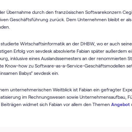
er Übernahme durch den französischen Softwarekonzern Cegid 
iven Geschäftsführung zurück. Dem Unternehmen bleibt er als 
nden.
 studierte Wirtschaftsinformatik an der DHBW, wo er auch sein
istigen Erfolg von sevdesk absolvierte Fabian später außerdem
urg, inklusive eines Auslandssemesters an der renommierten St
fte Know-how zu Software-as-a-Service-Geschäftsmodellen set
nsamen Babys“ sevdesk ein.
inem unternehmerischen Weitblick ist Fabian ein gefragter Expe
tisierung im Rechnungswesen sowie Unternehmensaufbau, Führ
 Beiträgen widmet sich Fabian vor allem den Themen
Angebot