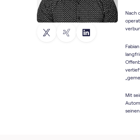
Nach d
operat
verbu
Fabian
langfr
Offenb
vertie
„gemei
Mit se
Automa
seinen