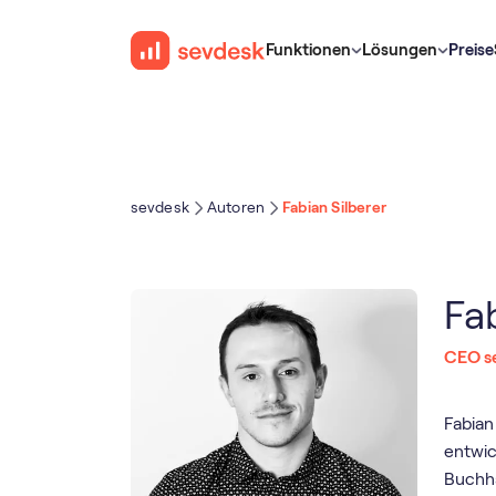
Funktionen
Lösungen
Preise
sevdesk
Autoren
Fabian Silberer
Fab
CEO s
Fabian
entwic
Buchh