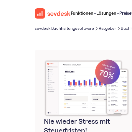
Funktionen
Lösungen
Preise
sevdesk Buch­haltungs­software
Ratgeber
Buchh
Nie wieder Stress mit
Steuerfristen!