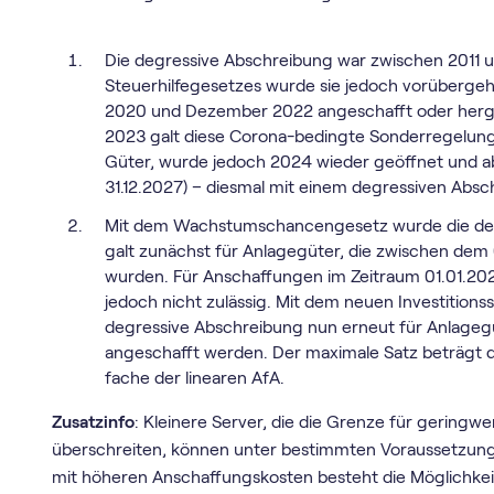
Die degressive Abschreibung war zwischen 2011 u
Steuerhilfegesetzes wurde sie jedoch vorübergeh
2020 und Dezember 2022 angeschafft oder herges
2023 galt diese Corona-bedingte Sonderregelung
Güter, wurde jedoch 2024 wieder geöffnet und ab
31.12.2027) – diesmal mit einem degressiven Absc
Mit dem Wachstumschancengesetz wurde die degr
galt zunächst für Anlagegüter, die zwischen dem
wurden. Für Anschaffungen im Zeitraum 01.01.202
jedoch nicht zulässig. Mit dem neuen Investition
degressive Abschreibung nun erneut für Anlagegü
angeschafft werden. Der maximale Satz beträgt d
fache der linearen AfA.
Zusatzinfo
: Kleinere Server, die die Grenze für geringw
überschreiten, können unter bestimmten Voraussetzu
mit höheren Anschaffungskosten besteht die Möglichkei