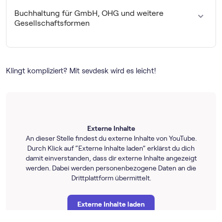
zukommt, erfährst du in unserem Beitrag zur
Buchhaltung
In unserem Beitrag zur
Buchhaltung für
50.000 Euro erzielen darfst, erfüllst du die
Buchhaltung für GmbH, OHG und weitere
für Selbstständige
.
Einzelunternehmen
kannst du alle Details nachlesen.
Voraussetzungen für die
einfache Buchführung
. Daher
Gesellschaftsformen
musst du nur eine EÜR erstellen und bist in der Regel
sogar von
Umsatz­steuer­voranmeldungen
befreit.
Größere Unternehmen sind oft als Gesellschaften
Du willst mehr Details? Lies hier nach, wie die
organisiert und
zur doppelten Buchführung verpflichtet
.
Buchhaltung für Kleinunternehmer
funktioniert.
Dazu gehören:
Klingt kompliziert? Mit sevdesk wird es leicht!
Gesellschaften mit beschränkter Haftung
(
GmbH
)
Gesellschaft mit beschränkter Haftung &
Externe Inhalte
Compagnie Kommanditgesellschaft (
GmbH & Co.
An dieser Stelle findest du externe Inhalte von YouTube.
KG
)
Durch Klick auf “Externe Inhalte laden” erklärst du dich
damit einverstanden, dass dir externe Inhalte angezeigt
Kommanditgesellschaften (
KG
)
werden. Dabei werden personenbezogene Daten an die
Drittplattform übermittelt.
Offene Handelsgesellschaften (
OHG
)
Aktiengesellschaften (
AG
)
Externe Inhalte laden