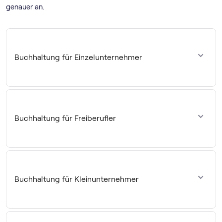
genauer an.
Buchhaltung für Einzelunternehmer
Als Einzelunternehmer bzw. Gewerbetreibender solltest du
in deiner Buchhaltung zuallererst die Frage klären, ob du
buchführungspflichtig bist oder nicht
.
Buchhaltung für Freiberufler
Lag dein Umsatz im Vorjahr nicht über 800.000
Euro oder dein Gewinn nicht über 80.000 Euro,
Als Freiberufler kannst du dich bei der Buchhaltung
reicht es, wenn du eine EÜR erstellst.
glücklich schätzen: Du bist
von der Buchführungspflicht
grundsätzlich befreit
und darfst so unabhängig von
Liegst du darüber, fordert dich das Finanzamt auf,
Buchhaltung für Kleinunternehmer
deinem Umsatz oder Gewinn deinen Jahresabschluss per
in Zukunft eine Bilanz einzureichen. Du bist damit
EÜR machen.
buchführungspflichtig.
An einer vernünftigen Buchhaltung kommst du aber
Für Kleinunternehmer gelten deutliche
Vereinfachungen
natürlich trotzdem nicht vorbei. Was da auf dich
bei der Buchhaltung
. Da du maximal einen Gewinn von