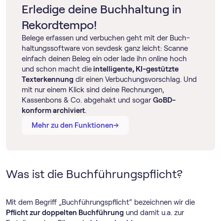
Arbeitsgesetze, das Einkommensteuerrecht und die
Erledige deine Buchhaltung in
Liquidität immer auf einem hohen Niveau bleibt.
Sozialgesetzgebung.
Rekordtempo!
Belege erfassen und verbuchen geht mit der Buch­
haltungs­software von sevdesk ganz leicht: Scanne
einfach deinen Beleg ein oder lade ihn online hoch
und schon macht die
intelligente, KI-gestützte
Texterkennung
dir einen Verbuchungsvorschlag. Und
mit nur einem Klick sind deine Rechnungen,
Kassenbons & Co. abgehakt und sogar
GoBD-
konform archiviert
.
→
→
Mehr zu den Funktionen
Was ist die Buchführungspflicht?
Mit dem Begriff „Buchführungspflicht“ bezeichnen wir die
Pflicht zur doppelten Buchführung
und damit u.a. zur