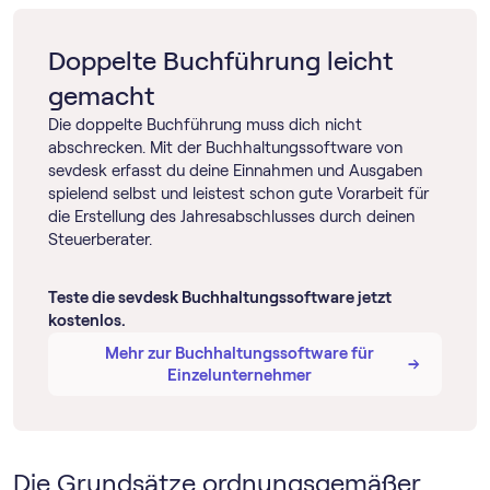
All diese Rechtsformen müssen als Jahresabschluss eine
Weitere Informationen findest du in unserer
Bilanz erstellen.
Datenschutzerklärung
und der Datenschutzerklärung
Doppelte Buchführung leicht
von
YouTube
.
gemacht
Die doppelte Buchführung muss dich nicht
abschrecken. Mit der Buch­haltungs­software von
sevdesk erfasst du deine Einnahmen und Ausgaben
spielend selbst und leistest schon gute Vorarbeit für
die Erstellung des Jahresabschlusses durch deinen
Steuerberater.
Teste die sevdesk Buch­haltungs­software jetzt
kostenlos.
Mehr zur Buch­haltungs­software für
→
→
Einzelunternehmer
Die Grundsätze ordnungsgemäßer