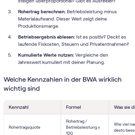
steigen überproportional? Gibt es Ausreißer?
Rohertrag berechnen:
Betriebsleistung minus
Materialaufwand. Dieser Wert zeigt deine
Produktionsmarge.
Betriebsergebnis ablesen:
Ist es positiv? Deckt es
laufende Fixkosten, Steuern und Privatentnahmen?
Kumulierte Werte nutzen:
Vergleiche den
Jahreswert kumuliert mit deiner Planung.
Welche Kennzahlen in der BWA wirklich
wichtig sind
Kennzahl
Formel
Was sie d
Rohertrag /
Wie viel na
Rohertragsquote
Betriebsleistung x
desto bess
100