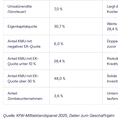
Umsatzrendite
Liegt 
7,0 %
(Vorsteuer)
Kosten
Werte u
Eigenkapitalquote
30,7 %
28,4 %
Anteil KMU mit
Doppel
6,0 %
negativer EK-Quote
zuvor
Anteil KMU mit EK-
Risiko
28,4 %
Quote unter 10 %
Kredit
Anteil KMU mit EK-
Solide 
48,0 %
Quote über 30 %
Invest
Anteil
Untern
3,6 %
Zombieunternehmen
laufen
Quelle: KfW-Mittelstandspanel 2025, Daten zum Geschäftsjahr