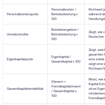
Personalkosten /
Richtwert j
Personalkostenquote
Betriebsleistung x
während de
100
Handlungsb
Betriebsergebnis /
Zeigt, wie 
Umsatzrendite
Betriebsleistung x
Deutscher 
100
Zeigt, welc
gesamten Ka
Eigenkapital /
Eigenkapitalquote
eine solide
Gesamtkapital x 100
zeigt eine 
Richtwert M
Misst, wie 
(Gewinn +
Kapital Ert
Fremdkapitalzinsen)
Gesamtkapitalrentabilität
ob es Eigen
/ Gesamtkapital x
mindestens
100
Fremdkapit