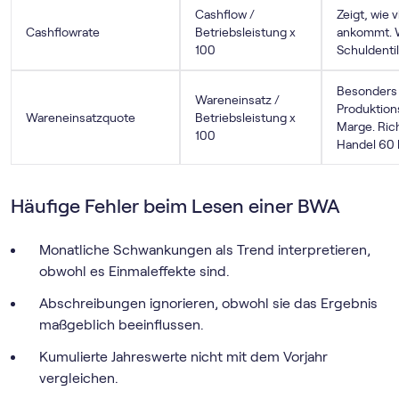
Cashflow /
Zeigt, wie 
Cashflowrate
Betriebsleistung x
ankommt. W
100
Schuldentil
Besonders 
Wareneinsatz /
Produktions
Wareneinsatzquote
Betriebsleistung x
Marge. Rich
100
Handel 60 b
Häufige Fehler beim Lesen einer BWA
Monatliche Schwankungen als Trend interpretieren,
obwohl es Einmaleffekte sind.
Abschreibungen ignorieren, obwohl sie das Ergebnis
maßgeblich beeinflussen.
Kumulierte Jahreswerte nicht mit dem Vorjahr
vergleichen.