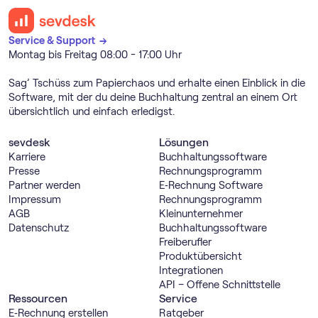
Service & Support →
Montag bis Freitag 08:00 - 17:00 Uhr
Sag’ Tschüss zum Papierchaos und erhalte einen Einblick in die
Software, mit der du deine Buchhaltung zentral an einem Ort
übersichtlich und einfach erledigst.
sevdesk
Lösungen
Karriere
Buch­haltungs­software
Presse
Rechnungs­programm
Partner werden
E‑Rechnung Software
Impressum
Rechnungs­programm
AGB
Kleinunternehmer
Datenschutz
Buch­haltungs­software
Freiberufler
Produktübersicht
Integrationen
API – Offene Schnittstelle
Ressourcen
Service
E‑Rechnung erstellen
Ratgeber