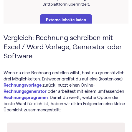
Drittplattform übermittelt.
Externe Inhalte laden
Vergleich: Rechnung schreiben mit
Weitere Informationen findest du in unserer
Datenschutzerklärung
und der Datenschutzerklärung
Excel / Word Vorlage, Generator oder
von
YouTube
.
Software
Wenn du eine Rechnung erstellen willst, hast du grundsätzlich
drei Möglichkeiten. Entweder greifst du auf eine (kostenlose)
Rechnungsvorlage
zurück, nutzt einen Online-
Rechnungsgenerator
oder arbeitest mit einem umfassenden
Rechnungs­programm
. Damit du weißt, welche Option die
beste Wahl für dich ist, haben wir dir im Folgenden eine kleine
Übersicht zusammengestellt: