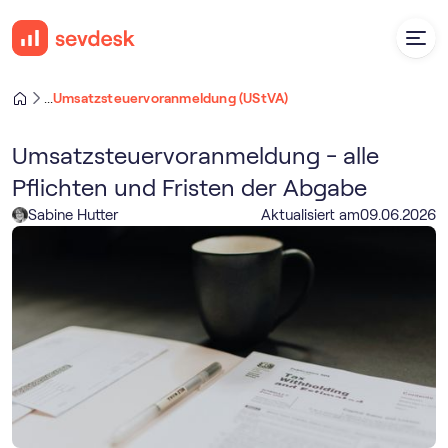
Umsatz­steuer­voranmeldung (UStVA)
...
Umsatz­steuer­voranmeldung - alle
Pflichten und Fristen der Abgabe
Sabine Hutter
Aktualisiert am
09
.
06
.
2026