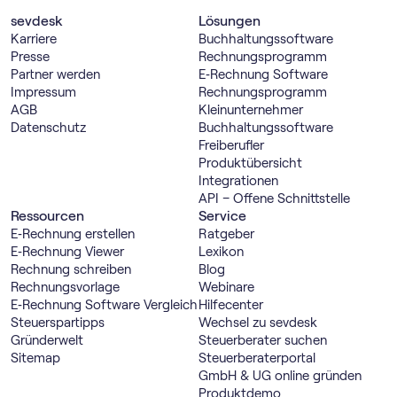
sevdesk
Lösungen
Karriere
Buch­haltungs­software
Presse
Rechnungs­programm
Partner werden
E‑Rechnung Software
Impressum
Rechnungs­programm
AGB
Kleinunternehmer
Datenschutz
Buch­haltungs­software
Freiberufler
Produktübersicht
Integrationen
API – Offene Schnittstelle
Ressourcen
Service
E‑Rechnung erstellen
Ratgeber
E‑Rechnung Viewer
Lexikon
Rechnung schreiben
Blog
Rechnungsvorlage
Webinare
E‑Rechnung Software Vergleich
Hilfecenter
Steuerspartipps
Wechsel zu sevdesk
Gründerwelt
Steuerberater suchen
Sitemap
Steuerberaterportal
GmbH & UG online gründen
Produktdemo