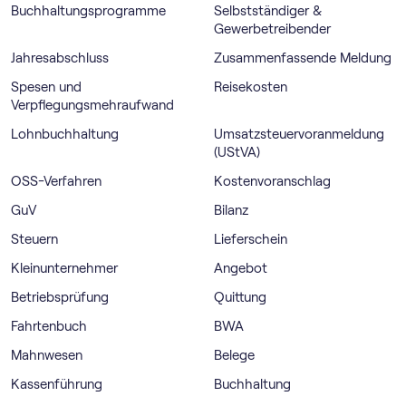
Buchhaltungsprogramme
Selbstständiger &
Gewerbetreibender
Jahresabschluss
Zusammenfassende Meldung
Spesen und
Reisekosten
Verpflegungsmehraufwand
Lohnbuchhaltung
Umsatz­steuer­voranmeldung
(UStVA)
OSS-Verfahren
Kostenvoranschlag
GuV
Bilanz
Steuern
Lieferschein
Kleinunternehmer
Angebot
Betriebsprüfung
Quittung
Fahrtenbuch
BWA
Mahnwesen
Belege
Kassenführung
Buchhaltung