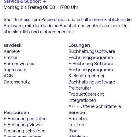
Service & Support →
Montag bis Freitag 08:00 - 17:00 Uhr
Sag’ Tschüss zum Papierchaos und erhalte einen Einblick in die
Software, mit der du deine Buchhaltung zentral an einem Ort
übersichtlich und einfach erledigst.
sevdesk
Lösungen
Karriere
Buch­haltungs­software
Presse
Rechnungs­programm
Partner werden
E‑Rechnung Software
Impressum
Rechnungs­programm
AGB
Kleinunternehmer
Datenschutz
Buch­haltungs­software
Freiberufler
Produktübersicht
Integrationen
API – Offene Schnittstelle
Ressourcen
Service
E‑Rechnung erstellen
Ratgeber
E‑Rechnung Viewer
Lexikon
Rechnung schreiben
Blog