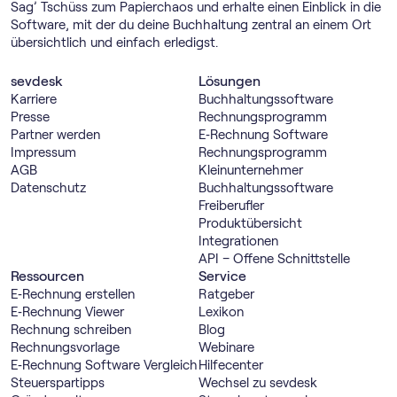
Sag’ Tschüss zum Papierchaos und erhalte einen Einblick in die
Software, mit der du deine Buchhaltung zentral an einem Ort
übersichtlich und einfach erledigst.
sevdesk
Lösungen
Karriere
Buch­haltungs­software
Presse
Rechnungs­programm
Partner werden
E‑Rechnung Software
Impressum
Rechnungs­programm
AGB
Kleinunternehmer
Datenschutz
Buch­haltungs­software
Freiberufler
Produktübersicht
Integrationen
API – Offene Schnittstelle
Ressourcen
Service
E‑Rechnung erstellen
Ratgeber
E‑Rechnung Viewer
Lexikon
Rechnung schreiben
Blog
Rechnungsvorlage
Webinare
E‑Rechnung Software Vergleich
Hilfecenter
Steuerspartipps
Wechsel zu sevdesk