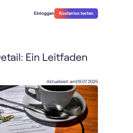
Einloggen
Kostenlos testen
tail: Ein Leitfaden
Aktualisiert am
09
.
07
.
2025