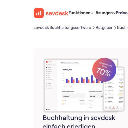
Funktionen
Lösungen
Preise
sevdesk Buch­haltungs­software
Ratgeber
Buchh
Buchhaltung in sevdesk
einfach erledigen