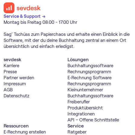
Service & Support →
Montag bis Freitag 08:00 - 17:00 Uhr
Sag’ Tschüss zum Papierchaos und erhalte einen Einblick in die
Software, mit der du deine Buchhaltung zentral an einem Ort
übersichtlich und einfach erledigst.
sevdesk
Lösungen
Karriere
Buch­haltungs­software
Presse
Rechnungs­programm
Partner werden
E‑Rechnung Software
Impressum
Rechnungs­programm
AGB
Kleinunternehmer
Datenschutz
Buch­haltungs­software
Freiberufler
Produktübersicht
Integrationen
API – Offene Schnittstelle
Ressourcen
Service
E‑Rechnung erstellen
Ratgeber