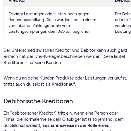
Kreditor
Debitor
Erbringt Leistungen oder Lieferungen gegen
Der Debi
Rechnungsstellung. Diese werden erst zu einem
oder Lie
vereinbarten Zahlungstermin vom
vereinba
Leistungsempfänger, dem Debitor, beglichen.
Leistung
Der Unterschied zwischen Kreditor und Debitor kann auch ganz
einfach mit der Drei-K-Regel beschrieben werden. Diese lautet:
K
reditoren sind
k
eine
K
unden.
Wenn du an deine Kunden Produkte oder Leistungen verkaufst,
trittst auch du selbst als Kreditor auf.
Debitorische Kreditoren
Ein "debitorischer Kreditor" tritt ein, wenn eine Person oder
Firma, die normalerweise dein Gläubiger ist (also jemand, dem
du Geld schuldest),
ausnahmsweise in der Rolle eines