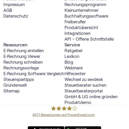
Impressum
Rechnungs­programm
AGB
Kleinunternehmer
Datenschutz
Buch­haltungs­software
Freiberufler
Produktübersicht
Integrationen
API – Offene Schnittstelle
Ressourcen
Service
E‑Rechnung erstellen
Ratgeber
E‑Rechnung Viewer
Lexikon
Rechnung schreiben
Blog
Rechnungsvorlage
Webinare
E‑Rechnung Software Vergleich
Hilfecenter
Steuerspartipps
Wechsel zu sevdesk
Gründerwelt
Steuerberater suchen
Sitemap
Steuerberaterportal
GmbH & UG online gründen
Produktdemo