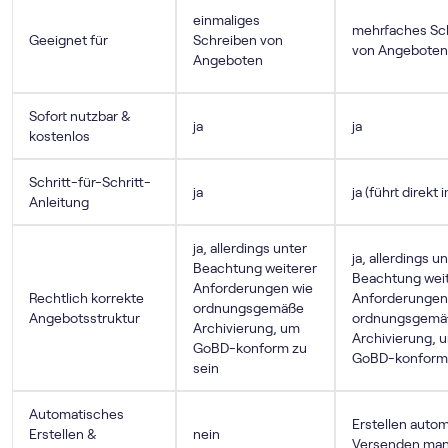
einmaliges
mehrfaches Sc
Geeignet für
Schreiben von
von Angeboten
Angeboten
Sofort nutzbar &
ja
ja
kostenlos
Schritt-für-Schritt-
ja
ja (führt direkt 
Anleitung
ja, allerdings unter
ja, allerdings u
Beachtung weiterer
Beachtung wei
Anforderungen wie
Rechtlich korrekte
Anforderungen
ordnungsgemäße
Angebotsstruktur
ordnungsgemä
Archivierung, um
Archivierung, 
GoBD-konform zu
GoBD-konform 
sein
Automatisches
Erstellen autom
Erstellen &
nein
Versenden man