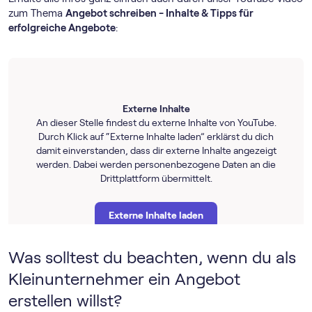
zum Thema
Angebot schreiben - Inhalte & Tipps für
erfolgreiche Angebote
:
Externe Inhalte
An dieser Stelle findest du externe Inhalte von YouTube.
Durch Klick auf “Externe Inhalte laden” erklärst du dich
damit einverstanden, dass dir externe Inhalte angezeigt
werden. Dabei werden personenbezogene Daten an die
Drittplattform übermittelt.
Externe Inhalte laden
Was solltest du beachten, wenn du als
Weitere Informationen findest du in unserer
Datenschutzerklärung
und der Datenschutzerklärung
Kleinunternehmer ein Angebot
von
YouTube
.
erstellen willst?