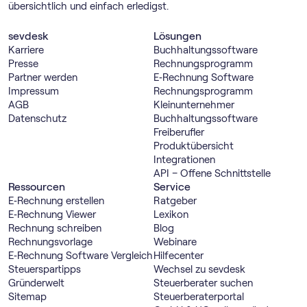
übersichtlich und einfach erledigst.
sevdesk
Lösungen
Karriere
Buch­haltungs­software
Presse
Rechnungs­programm
Partner werden
E‑Rechnung Software
Impressum
Rechnungs­programm
AGB
Kleinunternehmer
Datenschutz
Buch­haltungs­software
Freiberufler
Produktübersicht
Integrationen
API – Offene Schnittstelle
Ressourcen
Service
E‑Rechnung erstellen
Ratgeber
E‑Rechnung Viewer
Lexikon
Rechnung schreiben
Blog
Rechnungsvorlage
Webinare
E‑Rechnung Software Vergleich
Hilfecenter
Steuerspartipps
Wechsel zu sevdesk
Gründerwelt
Steuerberater suchen
Sitemap
Steuerberaterportal