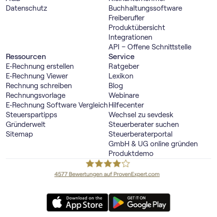
Datenschutz
Buch­haltungs­software
Freiberufler
Produktübersicht
Integrationen
API – Offene Schnittstelle
Ressourcen
Service
E‑Rechnung erstellen
Ratgeber
E‑Rechnung Viewer
Lexikon
Rechnung schreiben
Blog
Rechnungsvorlage
Webinare
E‑Rechnung Software Vergleich
Hilfecenter
Steuerspartipps
Wechsel zu sevdesk
Gründerwelt
Steuerberater suchen
Sitemap
Steuerberaterportal
GmbH & UG online gründen
Produktdemo