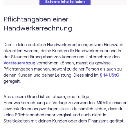
Externe Inhalte laden
Pflichtangaben einer
Weitere Informationen findest du in unserer
Datenschutzerklärung
und der Datenschutzerklärung
Handwerkerrechnung
von
YouTube
.
Damit deine erstellten Handwerkerrechnungen vom Finanzamt
akzeptiert werden, deine Kunden die Handwerkerrechnung in
der Steuererklärung absetzen können und Unternehmer den
Vorsteuerabzug
vornehmen können, musst du gewisse
Pflichtangaben machen, sowohl zu deiner Person als auch zu
deinen Kunden und deiner Leistung. Diese sind im
§ 14 UStG
geregelt.
Aus diesem Grund ist es ratsam, eine fertige
Handwerkerrechnung als Vorlage zu verwenden. Mithilfe unserer
sevdesk Rechnungsvorlagen stellst du nämlich sicher, dass du
keine Pflichtangaben mehr vergisst und auch nicht in
Streitigkeiten mit deinen Kunden oder dem Finanzamt gerätst.