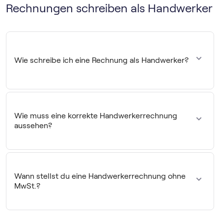
Rechnungen schreiben als Handwerker
Wie schreibe ich eine Rechnung als Handwerker?
Als Handwerker musst du wie jeder andere Unternehmer
eine ordnungsgemäße Rechnung mit allen Pflichtangaben
nach § 14 UStG erstellen. Dazu gehören:
Wie muss eine korrekte Handwerkerrechnung
aussehen?
Name und Anschrift deines Handwerksbetriebes
Name und Anschrift deines Kunden
Eine korrekte Handwerkerrechnung muss übersichtlich
und vollständig sein. Neben den Pflichtangaben nach § 14
das Rechnungsdatum
UStG ist es wichtig, dass die Leistungen nachvollziehbar
Wann stellst du eine Handwerkerrechnung ohne
aufgelistet sind. Idealerweise trennst du Arbeitsstunden
eine fortlaufende Rechnungsnummer
MwSt.?
und Materialkosten, damit deine Privatkunden die Kosten
bei der Steuererklärung besser absetzen können.
deine Steuernummer oder
Du kannst eine Rechnung ohne Mehrwert- bzw.
Umsatzsteueridentifikationsnummer