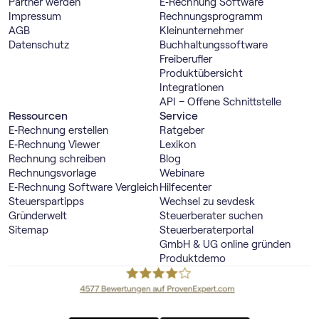
Partner werden
E‑Rechnung Software
Impressum
Rechnungs­programm
AGB
Kleinunternehmer
Datenschutz
Buch­haltungs­software
Freiberufler
Produktübersicht
Integrationen
API – Offene Schnittstelle
Ressourcen
Service
E‑Rechnung erstellen
Ratgeber
E‑Rechnung Viewer
Lexikon
Rechnung schreiben
Blog
Rechnungsvorlage
Webinare
E‑Rechnung Software Vergleich
Hilfecenter
Steuerspartipps
Wechsel zu sevdesk
Gründerwelt
Steuerberater suchen
Sitemap
Steuerberaterportal
GmbH & UG online gründen
Produktdemo