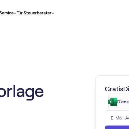
Service
Für Steuerberater
orlage
Gratis
D
Diens