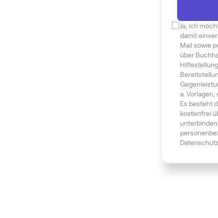
Ja, ich möch
damit einver
Mail sowie 
über Buchha
Hilfestellun
Bereitstellu
Gegenleistu
a. Vorlagen,
Es besteht d
kostenfrei ü
unterbinden
personenbez
Datenschutz