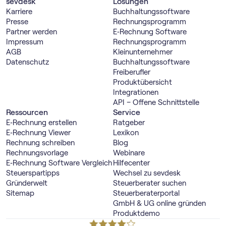
sevdesk
Lösungen
Karriere
Buch­haltungs­software
Presse
Rechnungs­programm
Partner werden
E‑Rechnung Software
Impressum
Rechnungs­programm
AGB
Kleinunternehmer
Datenschutz
Buch­haltungs­software
Freiberufler
Produktübersicht
Integrationen
API – Offene Schnittstelle
Ressourcen
Service
E‑Rechnung erstellen
Ratgeber
E‑Rechnung Viewer
Lexikon
Rechnung schreiben
Blog
Rechnungsvorlage
Webinare
E‑Rechnung Software Vergleich
Hilfecenter
Steuerspartipps
Wechsel zu sevdesk
Gründerwelt
Steuerberater suchen
Sitemap
Steuerberaterportal
GmbH & UG online gründen
Produktdemo