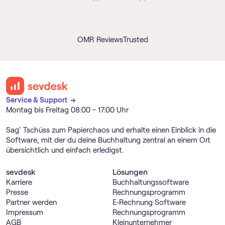
OMR Reviews
Trusted
Service & Support →
Montag bis Freitag 08:00 - 17:00 Uhr
Sag’ Tschüss zum Papierchaos und erhalte einen Einblick in die
Software, mit der du deine Buchhaltung zentral an einem Ort
übersichtlich und einfach erledigst.
sevdesk
Lösungen
Karriere
Buch­haltungs­software
Presse
Rechnungs­programm
Partner werden
E‑Rechnung Software
Impressum
Rechnungs­programm
AGB
Kleinunternehmer