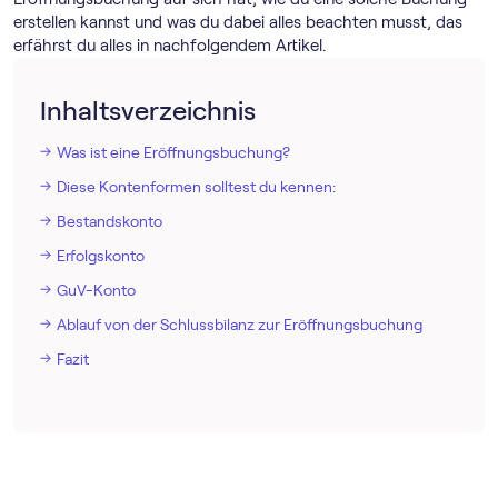
erstellen kannst und was du dabei alles beachten musst, das
erfährst du alles in nachfolgendem Artikel.
Inhaltsverzeichnis
Was ist eine Eröffnungsbuchung?
Diese Kontenformen solltest du kennen:
Bestandskonto
Erfolgskonto
GuV-Konto
Ablauf von der Schlussbilanz zur Eröffnungsbuchung
Fazit