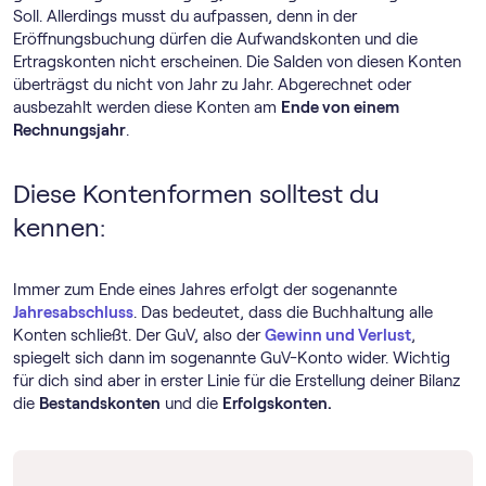
Soll. Allerdings musst du aufpassen, denn in der
Eröffnungsbuchung dürfen die Aufwandskonten und die
Ertragskonten nicht erscheinen. Die Salden von diesen Konten
überträgst du nicht von Jahr zu Jahr. Abgerechnet oder
ausbezahlt werden diese Konten am
Ende von einem
Rechnungsjahr
.
Diese Kontenformen solltest du
kennen:
Immer zum Ende eines Jahres erfolgt der sogenannte
Jahresabschluss
. Das bedeutet, dass die Buchhaltung alle
Konten schließt. Der GuV, also der
Gewinn und Verlust
,
spiegelt sich dann im sogenannte GuV-Konto wider. Wichtig
für dich sind aber in erster Linie für die Erstellung deiner Bilanz
die
Bestandskonten
und die
Erfolgskonten.