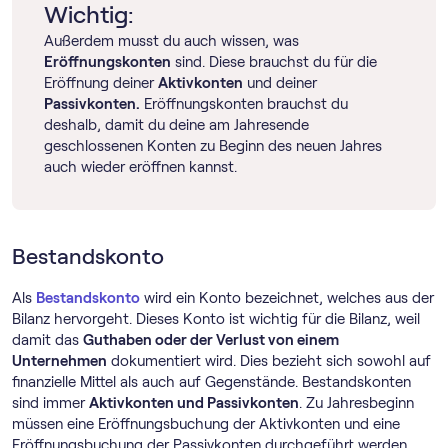
Wichtig:
Außerdem musst du auch wissen, was
Eröffnungskonten
sind. Diese brauchst du für die
Eröffnung deiner
Aktivkonten
und deiner
Passivkonten.
Eröffnungskonten brauchst du
deshalb, damit du deine am Jahresende
geschlossenen Konten zu Beginn des neuen Jahres
auch wieder eröffnen kannst.
Bestandskonto
Als
Bestandskonto
wird ein Konto bezeichnet, welches aus der
Bilanz hervorgeht. Dieses Konto ist wichtig für die Bilanz, weil
damit das
Guthaben oder der Verlust von einem
Unternehmen
dokumentiert wird. Dies bezieht sich sowohl auf
finanzielle Mittel als auch auf Gegenstände. Bestandskonten
sind immer
Aktivkonten und Passivkonten
. Zu Jahresbeginn
müssen eine Eröffnungsbuchung der Aktivkonten und eine
Eröffnungsbuchung der Passivkonten durchgeführt werden.