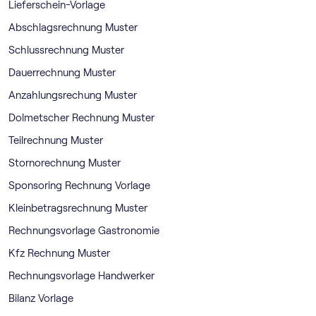
Lieferschein-Vorlage
Abschlagsrechnung Muster
Schlussrechnung Muster
Dauerrechnung Muster
Anzahlungsrechung Muster
Dolmetscher Rechnung Muster
Teilrechnung Muster
Stornorechnung Muster
Sponsoring Rechnung Vorlage
Kleinbetragsrechnung Muster
Rechnungsvorlage Gastronomie
Kfz Rechnung Muster
Rechnungsvorlage Handwerker
Bilanz Vorlage