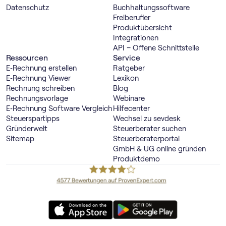
Datenschutz
Buch­haltungs­software
Freiberufler
Produktübersicht
Integrationen
API – Offene Schnittstelle
Ressourcen
Service
E‑Rechnung erstellen
Ratgeber
E‑Rechnung Viewer
Lexikon
Rechnung schreiben
Blog
Rechnungsvorlage
Webinare
E‑Rechnung Software Vergleich
Hilfecenter
Steuerspartipps
Wechsel zu sevdesk
Gründerwelt
Steuerberater suchen
Sitemap
Steuerberaterportal
GmbH & UG online gründen
Produktdemo