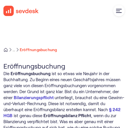
Eröffnungsbuchung
...
Eröffnungsbuchung
Die
Eröffnungsbuchung
ist so etwas wie Neujahr in der
Buchhaltung. Zu Beginn eines neuen Geschäftsjahres müssen
ganz viele von diesen Eröffnungsbuchungen vorgenommen
werden. Der Grund ist ganz klar. Bist du ein Unternehmer, der
einer
Bilanzierungspflicht
unterliegt, brauchst du eine Gewinn-
und-Verlust-Rechnung. Diese ist notwendig, damit du
überhaupt eine Eröffnungsbilanz erstellen kannst. Nach
§ 242
HGB
ist genau diese
Eröffnungsbilanz Pflicht
, wenn du zur
Bilanzierung verpflichtet bist. Was es aber genau mit einer
Eröffnungsbuchung auf sich hat, wie du eine solche Buchung