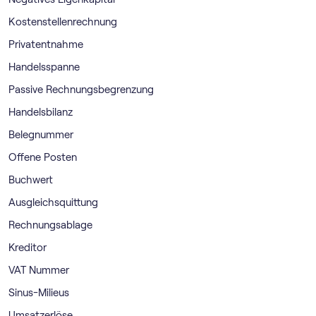
Kostenstellenrechnung
Privatentnahme
Handelsspanne
Passive Rechnungsbegrenzung
Handelsbilanz
Belegnummer
Offene Posten
Buchwert
Ausgleichsquittung
Rechnungsablage
Kreditor
VAT Nummer
Sinus-Milieus
Umsatzerlöse