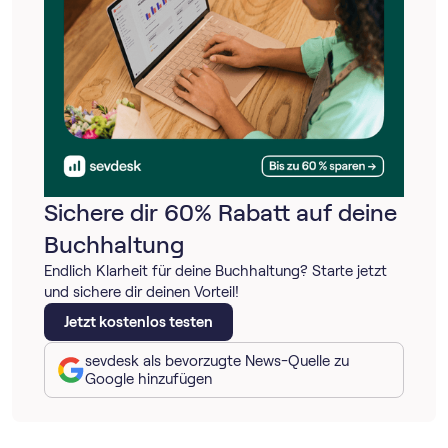
Sichere dir 60% Rabatt auf deine
Buchhaltung
Endlich Klarheit für deine Buchhaltung? Starte jetzt
und sichere dir deinen Vorteil!
Jetzt kostenlos testen
sevdesk als bevorzugte News-Quelle zu
Google hinzufügen