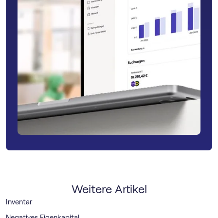
Weitere Artikel
Inventar
Negatives Eigenkapital