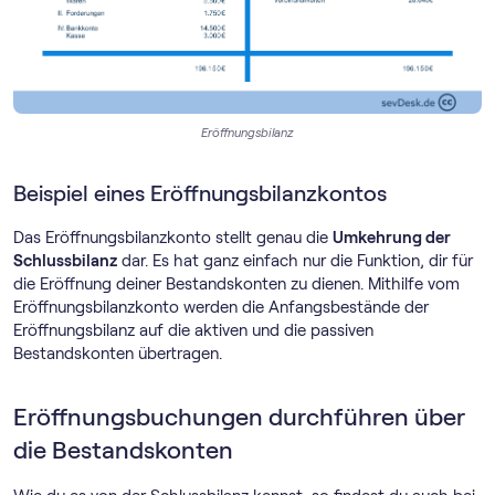
Eröffnungsbilanz
Beispiel eines Eröffnungsbilanzkontos
Das Eröffnungsbilanzkonto stellt genau die
Umkehrung der
Schlussbilanz
dar. Es hat ganz einfach nur die Funktion, dir für
die Eröffnung deiner Bestandskonten zu dienen. Mithilfe vom
Eröffnungsbilanzkonto werden die Anfangsbestände der
Eröffnungsbilanz auf die aktiven und die passiven
Bestandskonten übertragen.
Eröffnungsbuchungen durchführen über
die Bestandskonten