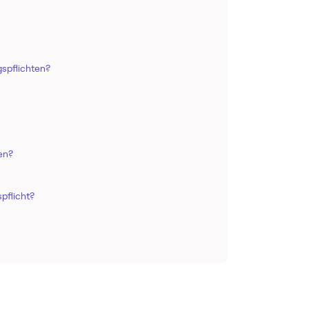
spflichten?
en?
pflicht?