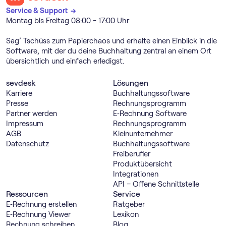
Service & Support →
Montag bis Freitag 08:00 - 17:00 Uhr
Sag’ Tschüss zum Papierchaos und erhalte einen Einblick in die
Software, mit der du deine Buchhaltung zentral an einem Ort
übersichtlich und einfach erledigst.
sevdesk
Lösungen
Karriere
Buch­haltungs­software
Presse
Rechnungs­programm
Partner werden
E‑Rechnung Software
Impressum
Rechnungs­programm
AGB
Kleinunternehmer
Datenschutz
Buch­haltungs­software
Freiberufler
Produktübersicht
Integrationen
API – Offene Schnittstelle
Ressourcen
Service
E‑Rechnung erstellen
Ratgeber
E‑Rechnung Viewer
Lexikon
Rechnung schreiben
Blog