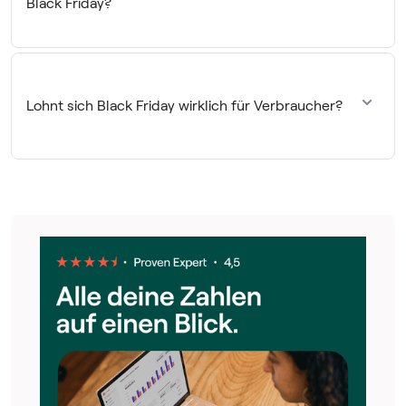
Black Friday?
Die tatsächliche Ersparnis liegt bei etwa 6 % im Vergleich
zum Vormonat. Nur jedes zehnte Angebot bietet Rabatte
von 20 % oder mehr.
Lohnt sich Black Friday wirklich für Verbraucher?
Black Friday kann sich durchaus lohnen, wenn du
strategisch vorgehst und realistische Erwartungen hast.
Obwohl die durchschnittlichen Rabatte mit 3-6 Prozent
überschaubar sind, findest du bei etwa 58 Prozent der
Produkte tatsächlich günstigere Preise als im Vormonat.
Besonders bei Weihnachtsgeschenken macht das
Shopping-Event Sinn, weil die Preise im Dezember oft
wieder ansteigen und du dir den Stress der Last-Minute-
Käufe sparst.