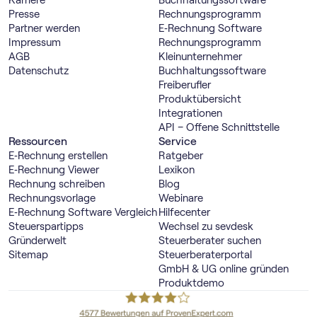
Karriere
Buch­haltungs­software
Presse
Rechnungs­programm
Partner werden
E‑Rechnung Software
Impressum
Rechnungs­programm
AGB
Kleinunternehmer
Datenschutz
Buch­haltungs­software
Freiberufler
Produktübersicht
Integrationen
API – Offene Schnittstelle
Ressourcen
Service
E‑Rechnung erstellen
Ratgeber
E‑Rechnung Viewer
Lexikon
Rechnung schreiben
Blog
Rechnungsvorlage
Webinare
E‑Rechnung Software Vergleich
Hilfecenter
Steuerspartipps
Wechsel zu sevdesk
Gründerwelt
Steuerberater suchen
Sitemap
Steuerberaterportal
GmbH & UG online gründen
Produktdemo