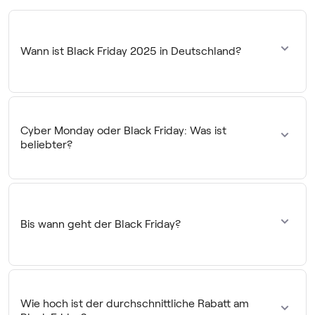
Wann ist Black Friday 2025 in Deutschland?
Freitag, 28. November 2025. Viele Händler starten ihre
Aktionen bereits ab dem 24. November mit der Black
Week und verlängern bis zum Cyber Monday am 1.
Cyber Monday oder Black Friday: Was ist
Dezember.
beliebter?
Der Black Friday ist umsatzstärker, während der Cyber
Monday mit durchschnittlich 21 % höhere Rabatte bietet –
besonders bei digitalen Produkten und kleineren Gadgets.
Bis wann geht der Black Friday?
Offiziell dauert der Black Friday nur 24 Stunden.
Inzwischen erweitern jedoch viele Händler auf die Black
Week (24.11.–01.12.2025) oder sogar den gesamten Black
Wie hoch ist der durchschnittliche Rabatt am
November.