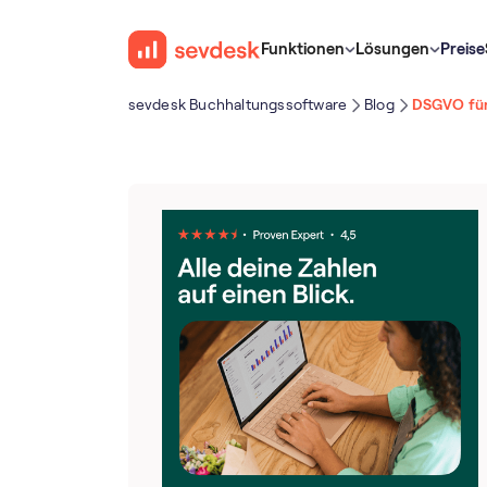
Funktionen
Lösungen
Preise
sevdesk Buch­haltungs­software
Blog
DSGVO für