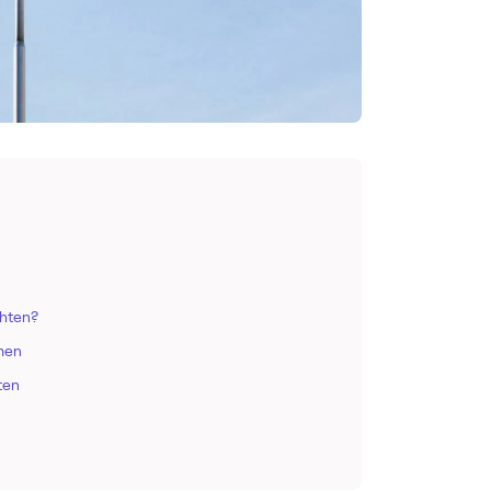
chten?
men
ten