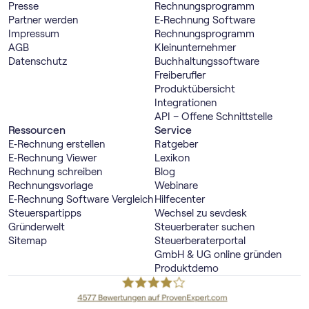
Presse
Rechnungs­programm
Partner werden
E‑Rechnung Software
Impressum
Rechnungs­programm
AGB
Kleinunternehmer
Datenschutz
Buch­haltungs­software
Freiberufler
Produktübersicht
Integrationen
API – Offene Schnittstelle
Ressourcen
Service
E‑Rechnung erstellen
Ratgeber
E‑Rechnung Viewer
Lexikon
Rechnung schreiben
Blog
Rechnungsvorlage
Webinare
E‑Rechnung Software Vergleich
Hilfecenter
Steuerspartipps
Wechsel zu sevdesk
Gründerwelt
Steuerberater suchen
Sitemap
Steuerberaterportal
GmbH & UG online gründen
Produktdemo