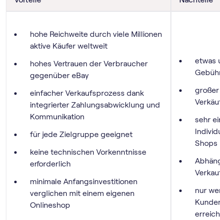
hohe Reichweite durch viele Millionen
aktive Käufer weltweit
etwas 
hohes Vertrauen der Verbraucher
Gebühr
gegenüber eBay
großer
einfacher Verkaufsprozess dank
Verkäu
integrierter Zahlungsabwicklung und
Kommunikation
sehr e
Indivi
für jede Zielgruppe geeignet
Shops
keine technischen Vorkenntnisse
Abhäng
erforderlich
Verkau
minimale Anfangsinvestitionen
nur we
verglichen mit einem eigenen
Kunden
Onlineshop
erreic