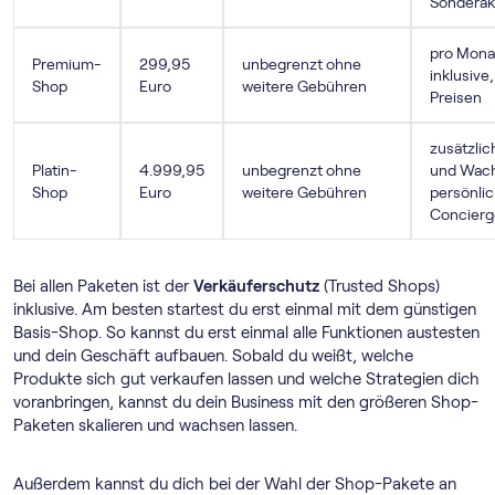
Sonderak
pro Mona
Premium-
299,95
unbegrenzt ohne
inklusiv
Shop
Euro
weitere Gebühren
Preisen
zusätzlic
Platin-
4.999,95
unbegrenzt ohne
und Wach
Shop
Euro
weitere Gebühren
persönli
Concierg
Bei allen Paketen ist der
Verkäuferschutz
(Trusted Shops)
inklusive. Am besten startest du erst einmal mit dem günstigen
Basis-Shop. So kannst du erst einmal alle Funktionen austesten
und dein Geschäft aufbauen. Sobald du weißt, welche
Produkte sich gut verkaufen lassen und welche Strategien dich
voranbringen, kannst du dein Business mit den größeren Shop-
Paketen skalieren und wachsen lassen.
Außerdem kannst du dich bei der Wahl der Shop-Pakete an