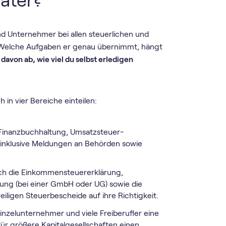
ater?
und Unternehmer bei allen steuerlichen und
. Welche Aufgaben er genau übernimmt, hängt
von ab, wie viel du selbst erledigen
 in vier Bereiche einteilen:
 Finanzbuchhaltung, Umsatz­steuer­
nklusive Meldungen an Behörden sowie
dich die Einkommensteuererklärung,
ung (bei einer GmbH oder UG) sowie die
iligen Steuerbescheide auf ihre Richtigkeit.
nzelunternehmer und viele Freiberufler eine
r größere Kapitalgesellschaften einen