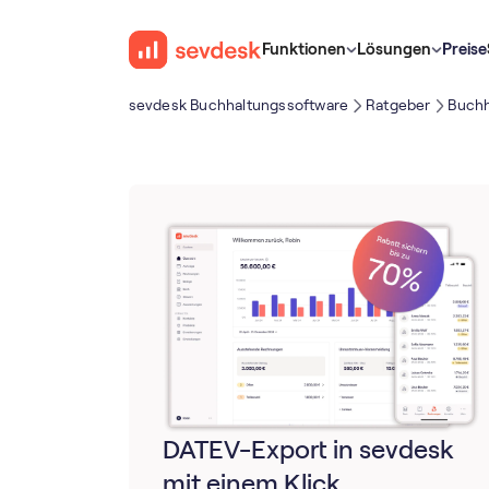
Funktionen
Lösungen
Preise
sevdesk Buch­haltungs­software
Ratgeber
Buchh
DATEV-Export in sevdesk
mit einem Klick