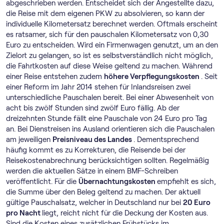
abgeschrieben werden. Entscheidet sich der Angestellte dazu,
die Reise mit dem eigenen PKW zu absolvieren, so kann der
individuelle Kilometersatz berechnet werden. Oftmals erscheint
es ratsamer, sich für den pauschalen Kilometersatz von 0,30
Euro zu entscheiden. Wird ein Firmenwagen genutzt, um an den
Zielort zu gelangen, so ist es selbstverständlich nicht möglich,
die Fahrtkosten auf diese Weise geltend zu machen. Während
einer Reise entstehen zudem
höhere Verpflegungskosten
. Seit
einer Reform im Jahr 2014 stehen für Inlandsreisen zwei
unterschiedliche Pauschalen bereit. Bei einer Abwesenheit von
acht bis zwölf Stunden sind zwölf Euro fällig. Ab der
dreizehnten Stunde fällt eine Pauschale von 24 Euro pro Tag
an. Bei Dienstreisen ins Ausland orientieren sich die Pauschalen
am jeweiligen
Preisniveau des Landes
. Dementsprechend
häufig kommt es zu Korrekturen, die Reisende bei der
Reisekostenabrechnung berücksichtigen sollten. Regelmäßig
werden die aktuellen Sätze in einem BMF-Schreiben
veröffentlicht. Für die
Übernachtungskosten
empfiehlt es sich,
die Summe über den Beleg geltend zu machen. Der aktuell
gültige Pauschalsatz, welcher in Deutschland nur bei
20 Euro
pro Nacht
liegt, reicht nicht für die Deckung der Kosten aus.
Sind die Kosten eines zusätzlichen Frühstücks im