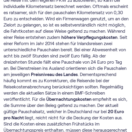
die Reise mit dem eigenen PKW zu absolvieren, so kann der
individuelle Kilometersatz berechnet werden. Oftmals erscheint
es ratsamer, sich für den pauschalen Kilometersatz von 0,30
Euro zu entscheiden. Wird ein Firmenwagen genutzt, um an den
Zielort zu gelangen, so ist es selbstverständlich nicht möglich,
die Fahrtkosten auf diese Weise geltend zu machen. Während
einer Reise entstehen zudem
höhere Verpflegungskosten
. Seit
einer Reform im Jahr 2014 stehen für Inlandsreisen zwei
unterschiedliche Pauschalen bereit. Bei einer Abwesenheit von
acht bis zwölf Stunden sind zwölf Euro fällig. Ab der
dreizehnten Stunde fällt eine Pauschale von 24 Euro pro Tag
an. Bei Dienstreisen ins Ausland orientieren sich die Pauschalen
am jeweiligen
Preisniveau des Landes
. Dementsprechend
häufig kommt es zu Korrekturen, die Reisende bei der
Reisekostenabrechnung berücksichtigen sollten. Regelmäßig
werden die aktuellen Sätze in einem BMF-Schreiben
veröffentlicht. Für die
Übernachtungskosten
empfiehlt es sich,
die Summe über den Beleg geltend zu machen. Der aktuell
gültige Pauschalsatz, welcher in Deutschland nur bei
20 Euro
pro Nacht
liegt, reicht nicht für die Deckung der Kosten aus.
Sind die Kosten eines zusätzlichen Frühstücks im
Übernachtungspreis enthalten, müssen diese herausgerechnet