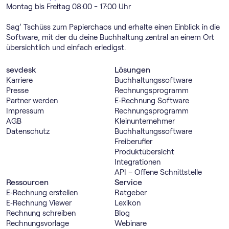
Montag bis Freitag 08:00 - 17:00 Uhr
Sag’ Tschüss zum Papierchaos und erhalte einen Einblick in die
Software, mit der du deine Buchhaltung zentral an einem Ort
übersichtlich und einfach erledigst.
sevdesk
Lösungen
Karriere
Buch­haltungs­software
Presse
Rechnungs­programm
Partner werden
E‑Rechnung Software
Impressum
Rechnungs­programm
AGB
Kleinunternehmer
Datenschutz
Buch­haltungs­software
Freiberufler
Produktübersicht
Integrationen
API – Offene Schnittstelle
Ressourcen
Service
E‑Rechnung erstellen
Ratgeber
E‑Rechnung Viewer
Lexikon
Rechnung schreiben
Blog
Rechnungsvorlage
Webinare