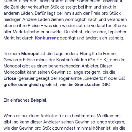
stehen. Einer der Läden startet einen Sommerschlussverkauf,
die Zahl der verkauften Stücke steigt bei ihm und sinkt in
anderen Läden. Dafür liegt bei ihm auch der Preis pro Stück
niedriger. Andere Läden ziehen womöglich nach und verändern
ebenso ihre Preise – was sich wieder auf die verkauften Stücke
aller Marktteilnehmer auswirkt. Du siehst, ein solcher, typischer
Markt ist durch
Konkurrenz
geprägt und ändert sich ständig.
In einem
Monopol
ist die Lage anders. Hier gilt die Formel:
Gewinn = Erlöse minus der Kostenfunktion (G= E – K), denn im
Monopol gibt es einen beherrschenden Anbieter. Dieser
Monopolist kann seinen Gewinn so lange steigern, bis die
Erlöse
(genauer gesagt der sogenannte „Grenzerlös“ oder GE)
größer oder gleich groß
ist, wie die
Grenzkosten
(GK).
Ein einfaches
Beispiel
:
Wenn es nur einen Anbieter für ein bestimmtes Medikament
gibt, so kann dieser Anbieter seinen Gewinn so lange steigern,
wie der Gewinn pro Stück zumindest minimal höher ist, als die