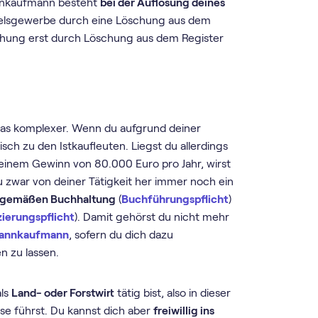
annkaufmann besteht
bei der Auflösung deines
delsgewerbe durch eine Löschung aus dem
öschung erst durch Löschung aus dem Register
as komplexer. Wenn du aufgrund deiner
isch zu den Istkaufleuten. Liegst du allerdings
inem Gewinn von 80.000 Euro pro Jahr, wirst
u zwar von deiner Tätigkeit her immer noch ein
ngsgemäßen Buchhaltung
(
Buchführungspflicht
)
zierungspflicht
). Damit gehörst du nicht mehr
annkaufmann
, sofern du dich dazu
en zu lassen.
als
Land- oder Forstwirt
tätig bist, also in dieser
e führst. Du kannst dich aber
freiwillig ins