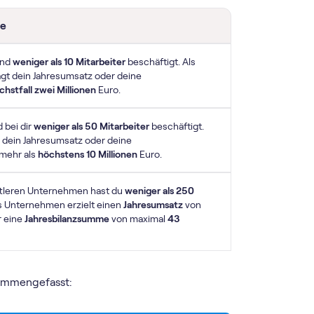
e
ind
weniger als 10 Mitarbeiter
beschäftigt. Als
gt dein Jahresumsatz oder deine
hstfall zwei Millionen
Euro.
 bei dir
weniger als 50 Mitarbeiter
beschäftigt.
t dein Jahresumsatz oder
deine
 mehr als
höchstens 10 Millionen
Euro.
ttleren Unternehmen hast du
weniger als 250
es Unternehmen erzielt einen
Jahresumsatz
von
 eine
Jahresbilanzsumme
von maximal
43
usammengefasst: