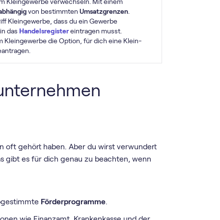
m Kleingewerbe verwechseln. Mit einem
 abhängig
von bestimmten
Umsatzgrenzen
.
iff Kleingewerbe, dass du ein Gewerbe
 in das
Handelsregister
eintragen musst.
m Kleingewerbe die Option, für dich eine Klein­
eantragen.
tunternehmen
n oft gehört haben. Aber du wirst verwundert
as gibt es für dich genau zu beachten, wenn
abgestimmte
Förderprogramme
.
utionen wie Finanzamt, Krankenkasse und der