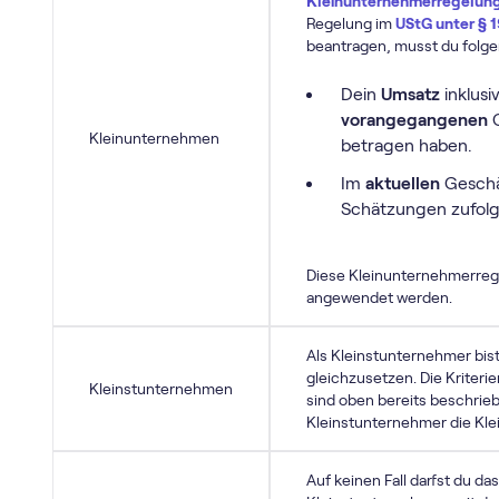
Klein­unternehmer­regelun
Regelung im
UStG unter § 1
beantragen, musst du folge
Dein
Umsatz
inklusi
vorangegangenen
G
Kleinunternehmen
betragen haben.
Im
aktuellen
Geschä
Schätzungen zufolg
Diese Klein­unternehmer­reg
angewendet werden.
Als Kleinstunternehmer bis
gleichzusetzen. Die Kriteri
Kleinstunternehmen
sind oben bereits beschrieb
Kleinstunternehmer die Kle
Auf keinen Fall darfst du d