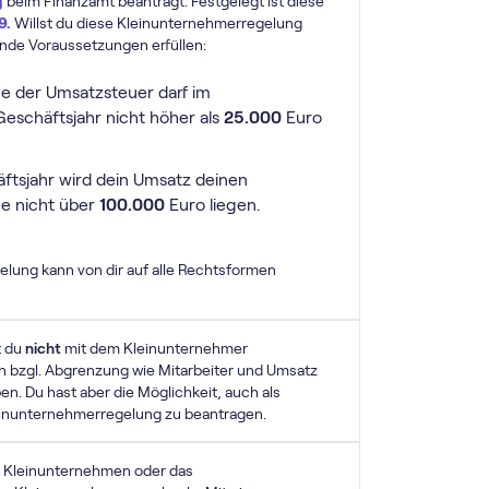
g
beim Finanzamt beantragt. Festgelegt ist diese
9.
Willst du diese Klein­unternehmer­regelung
nde Voraussetzungen erfüllen:
ve der Umsatzsteuer darf im
eschäftsjahr nicht höher als
25.000
Euro
ftsjahr wird dein Umsatz deinen
e nicht über
100.000
Euro liegen.
elung kann von dir auf alle Rechtsformen
t du
nicht
mit dem Kleinunternehmer
en bzgl. Abgrenzung wie Mitarbeiter und Umsatz
en. Du hast aber die Möglichkeit, auch als
in­unternehmer­regelung zu beantragen.
as Kleinunternehmen oder das