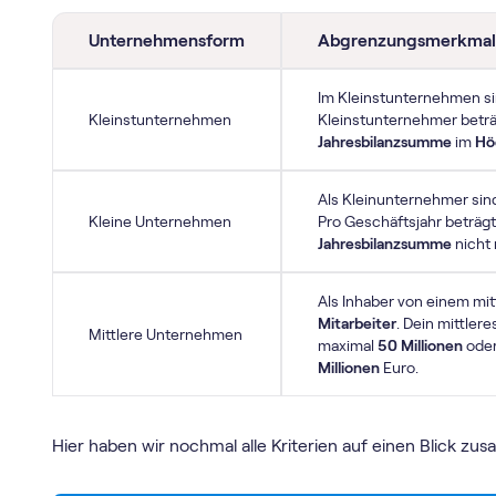
Unternehmensform
Abgrenzungsmerkmal
Im Kleinstunternehmen s
Kleinstunternehmen
Kleinstunternehmer beträ
Jahresbilanzsumme
im
Höc
Als Kleinunternehmer sind
Kleine Unternehmen
Pro Geschäftsjahr beträg
Jahresbilanzsumme
nicht
Als Inhaber von einem mi
Mitarbeiter
. Dein mittler
Mittlere Unternehmen
maximal
50 Millionen
oder
Millionen
Euro.
Hier haben wir nochmal alle Kriterien auf einen Blick z