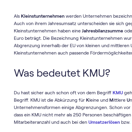
Als
Kleinstunternehmen
werden Unternehmen bezeichn
Auch von ihrem Jahresumsatz unterscheiden sie sich 
Kleinstunternehmen haben eine
Jahresbilanzsumme
ode
Euro beträgt. Die Bezeichnung Kleinstunternehmen wurde
Abgrenzung innerhalb der EU von kleinen und mittler
Kleinstunternehmen auch passende Fördermöglichkei
Was bedeutet KMU?
Du hast sicher auch schon oft von dem Begriff
KMU
gehö
Begriff. KMU ist die Abkürzung für
K
leine und
M
ittlere
U
n
Unternehmensformen einige Abgrenzungen. Schon vor ru
dass ein KMU nicht mehr als 250 Personen beschäftigen 
Mitarbeiteranzahl und auch bei den
Umsatzerlösen
bzw. 