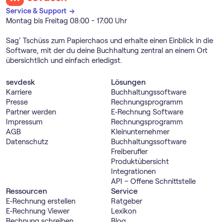
Service & Support →
Montag bis Freitag 08:00 - 17:00 Uhr
Sag’ Tschüss zum Papierchaos und erhalte einen Einblick in die
Software, mit der du deine Buchhaltung zentral an einem Ort
übersichtlich und einfach erledigst.
sevdesk
Lösungen
Karriere
Buch­haltungs­software
Presse
Rechnungs­programm
Partner werden
E‑Rechnung Software
Impressum
Rechnungs­programm
AGB
Kleinunternehmer
Datenschutz
Buch­haltungs­software
Freiberufler
Produktübersicht
Integrationen
API – Offene Schnittstelle
Ressourcen
Service
E‑Rechnung erstellen
Ratgeber
E‑Rechnung Viewer
Lexikon
Rechnung schreiben
Blog