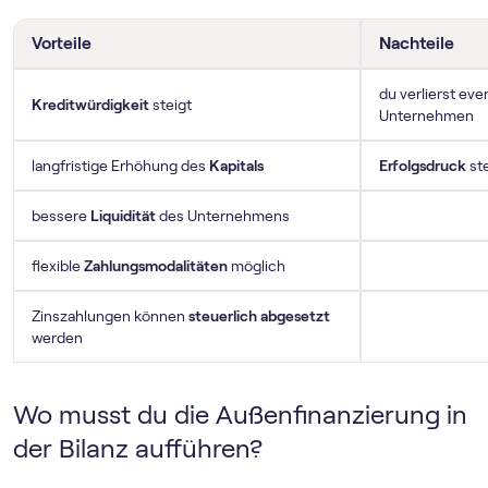
Vorteile
Nachteile
du verlierst eve
Kreditwürdigkeit
steigt
Unternehmen
langfristige Erhöhung des
Kapitals
Erfolgsdruck
st
bessere
Liquidität
des Unternehmens
flexible
Zahlungsmodalitäten
möglich
Zinszahlungen können
steuerlich abgesetzt
werden
Wo musst du die Außenfinanzierung in
der Bilanz aufführen?