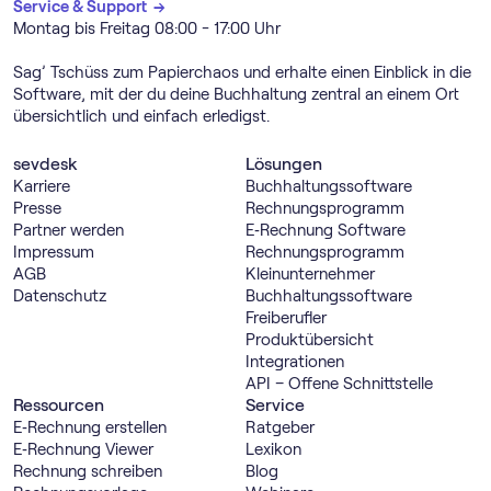
Service & Support →
Montag bis Freitag 08:00 - 17:00 Uhr
Sag’ Tschüss zum Papierchaos und erhalte einen Einblick in die
Software, mit der du deine Buchhaltung zentral an einem Ort
übersichtlich und einfach erledigst.
sevdesk
Lösungen
Karriere
Buch­haltungs­software
Presse
Rechnungs­programm
Partner werden
E‑Rechnung Software
Impressum
Rechnungs­programm
AGB
Kleinunternehmer
Datenschutz
Buch­haltungs­software
Freiberufler
Produktübersicht
Integrationen
API – Offene Schnittstelle
Ressourcen
Service
E‑Rechnung erstellen
Ratgeber
E‑Rechnung Viewer
Lexikon
Rechnung schreiben
Blog