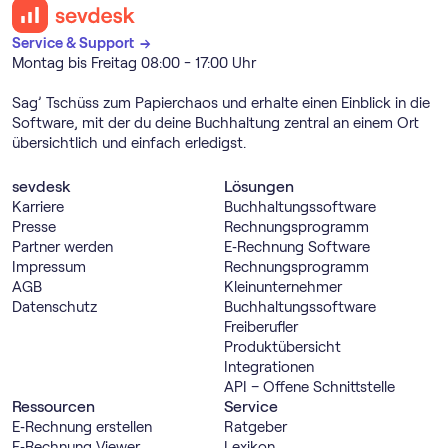
Service & Support →
Montag bis Freitag 08:00 - 17:00 Uhr
Sag’ Tschüss zum Papierchaos und erhalte einen Einblick in die
Software, mit der du deine Buchhaltung zentral an einem Ort
übersichtlich und einfach erledigst.
sevdesk
Lösungen
Karriere
Buch­haltungs­software
Presse
Rechnungs­programm
Partner werden
E‑Rechnung Software
Impressum
Rechnungs­programm
AGB
Kleinunternehmer
Datenschutz
Buch­haltungs­software
Freiberufler
Produktübersicht
Integrationen
API – Offene Schnittstelle
Ressourcen
Service
E‑Rechnung erstellen
Ratgeber
E‑Rechnung Viewer
Lexikon