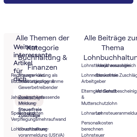
Alle Themen der
Alle Beiträge z
Weitere
Kategorie
Thema
interessante
Buchhaltung &
Lohnbuchhaltu
Artikel
Finanzen
Lohnsteuerjahresausgleich
Urlaub auszahlen
für
Rechnungs- und
Steuererklärung als
Lohnnebenkosten
Steuerfreie Zuschlä
dich
Buchhaltungsprogramme
Selbstständiger &
Arbeitgeber
Gewerbetreibender
Elterngeld Gehalt
Verdienstbescheini
Jahresabschluss
Zusammenfassende
&
Buchhaltung
Meldung
& Finanzen
Mutterschutzlohn
Steuerfreie
Spesen und
Reisekosten
Lohnarten
Lohnsteueranmeldu
Zuschläge
Verpflegungsmehraufwand
Personalkosten
Lohnbuchhaltung
Umsatz­steuer­
berechnen
voranmeldung (UStVA)
Lohnsteuer