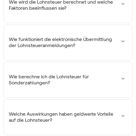
Wie wird die Lohnsteuer berechnet und welche
Bruttogehalt.
Faktoren beeinflussen sie?
Die Lohnsteuer ermittelst du als Arbeitgeber anhand der
Lohnsteuertabellen
. Du brauchst dafür neben der Höhe
des Einkommens die
ELStAM-Lohnsteuermerkmale
, also
Wie funktioniert die elektronische Übermittlung
die Steuerklasse, die Anzahl der Kinderfreibeträge, den
der Lohnsteueranmeldungen?
Steuersatz der Kirchensteuer und gegebenenfalls weitere
Freibeträge.
Du übermittelst deine Lohnsteueranmeldungen entweder
über
ELSTER Online
oder über die
ELSTER-Schnittstelle
per Lohnsoftware
an das Finanzamt. Die digitale
Wie berechne ich die Lohnsteuer für
Übermittlung ist dem Einkommensteuergesetz zufolge
Sonderzahlungen?
Pflicht.
Sonderzahlungen wie Weihnachts- oder
Urlaubsgeld
behandelst du in der Lohnbuchhaltung als „sonstige
Bezüge“. Sie sind voll zu versteuern, allerdings nach der
Welche Auswirkungen haben geldwerte Vorteile
Jahreslohnsteuertabelle.
auf die Lohnsteuer?
Es kommt auf ihre Höhe und ihre Art an. Für bestimmte