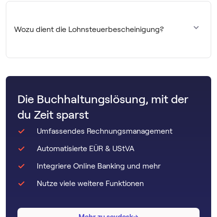
geldwerte Vorteile gibt es
Freibeträge
, bis zu denen sie
steuerfrei
sind. Andernfalls unterliegen sie voll der
Wozu dient die Lohnsteuerbescheinigung?
Lohnsteuer.
Mit der
Lohnsteuerbescheinigung
weist du gegenüber
dem Finanzamt im Folgejahr die im Kalenderjahr
abgeführten Steuerbeträge sowie weitere Beträge nach.
Die Buchhaltungslösung, mit der
du Zeit sparst
Umfassendes Rechnungsmanagement
Automatisierte EÜR & UStVA
Integriere Online Banking und mehr
Nutze viele weitere Funktionen
→
→