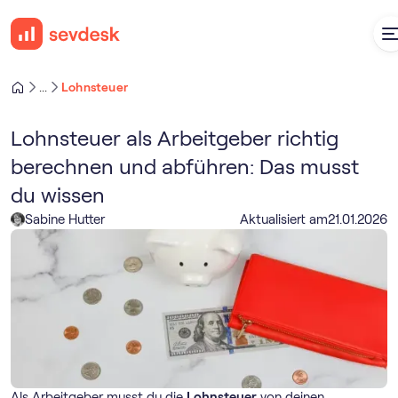
Lohnsteuer
...
Lohnsteuer als Arbeitgeber richtig
berechnen und abführen: Das musst
du wissen
Sabine Hutter
Aktualisiert am
21
.
01
.
2026
Als Arbeitgeber musst du die
Lohnsteuer
von deinen