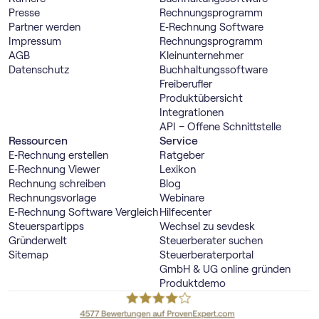
Presse
Rechnungs­programm
Partner werden
E‑Rechnung Software
Impressum
Rechnungs­programm
AGB
Kleinunternehmer
Datenschutz
Buch­haltungs­software
Freiberufler
Produktübersicht
Integrationen
API – Offene Schnittstelle
Ressourcen
Service
E‑Rechnung erstellen
Ratgeber
E‑Rechnung Viewer
Lexikon
Rechnung schreiben
Blog
Rechnungsvorlage
Webinare
E‑Rechnung Software Vergleich
Hilfecenter
Steuerspartipps
Wechsel zu sevdesk
Gründerwelt
Steuerberater suchen
Sitemap
Steuerberaterportal
GmbH & UG online gründen
Produktdemo