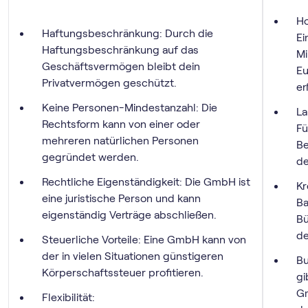
Ho
Haftungsbeschränkung: Durch die
Ei
Haftungsbeschränkung auf das
Mi
Geschäftsvermögen bleibt dein
Eu
Privatvermögen geschützt.
er
Keine Personen-Mindestanzahl: Die
La
Rechtsform kann von einer oder
Fü
mehreren natürlichen Personen
Be
gegründet werden.
de
Rechtliche Eigenständigkeit: Die GmbH ist
Kr
eine juristische Person und kann
Ba
eigenständig Verträge abschließen.
Bü
de
Steuerliche Vorteile: Eine GmbH kann von
der in vielen Situationen günstigeren
Bu
Körperschaftssteuer profitieren.
gi
Gm
Flexibilität: