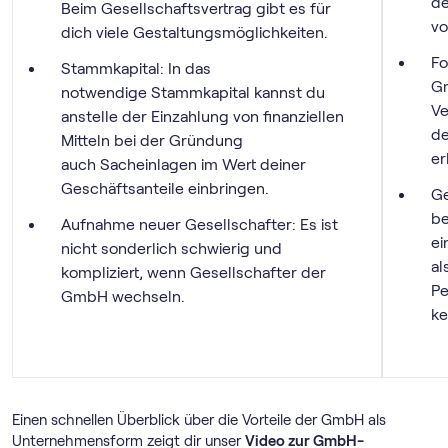
de
Beim Gesellschaftsvertrag gibt es für
vo
dich viele Gestaltungsmöglichkeiten.
Fo
Stammkapital: In das
Gm
notwendige Stammkapital kannst du
Ve
anstelle der Einzahlung von finanziellen
de
Mitteln bei der Gründung
er
auch Sacheinlagen im Wert deiner
Geschäftsanteile einbringen.
Ge
be
Aufnahme neuer Gesellschafter: Es ist
ei
nicht sonderlich schwierig und
al
kompliziert, wenn Gesellschafter der
Pe
GmbH wechseln.
ke
Einen schnellen Überblick über die Vorteile der GmbH als
Unternehmensform zeigt dir unser
Video zur GmbH-