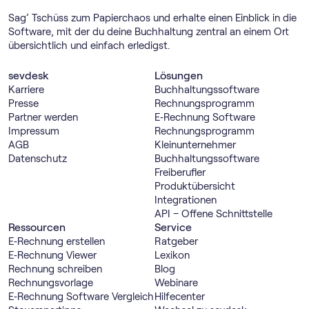
Sag’ Tschüss zum Papierchaos und erhalte einen Einblick in die
Software, mit der du deine Buchhaltung zentral an einem Ort
übersichtlich und einfach erledigst.
sevdesk
Lösungen
Karriere
Buch­haltungs­software
Presse
Rechnungs­programm
Partner werden
E‑Rechnung Software
Impressum
Rechnungs­programm
AGB
Kleinunternehmer
Datenschutz
Buch­haltungs­software
Freiberufler
Produktübersicht
Integrationen
API – Offene Schnittstelle
Ressourcen
Service
E‑Rechnung erstellen
Ratgeber
E‑Rechnung Viewer
Lexikon
Rechnung schreiben
Blog
Rechnungsvorlage
Webinare
E‑Rechnung Software Vergleich
Hilfecenter