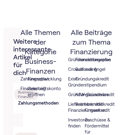
Alle Themen
Alle Beiträge
Weitere
der
zum Thema
interessante
Kategorie
Finanzierung
Artikel
Business-
Gründerwettbewerbe
Finanzierungsplan
für
Finanzen
Crowdfunding
Business Angel
dich
Zahlungsabwicklung
Finanzplan
Exist-
Gründungskredit
Gründerstipendium
Finanzierung
Geschäftskonto
Business-
eröffnen
Gründungszuschuss
KfW-Gründerkredit
Finanzen
Zahlungsmethoden
Lieferantenkredit
Betriebsmittelkredit
Finanzierungsarten
Firmenkredit
Investoren
Zuschüsse &
finden
Fördermittel
für