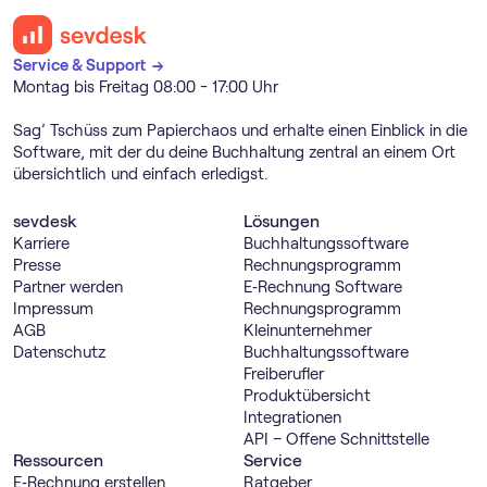
Service & Support →
Montag bis Freitag 08:00 - 17:00 Uhr
Sag’ Tschüss zum Papierchaos und erhalte einen Einblick in die
Software, mit der du deine Buchhaltung zentral an einem Ort
übersichtlich und einfach erledigst.
sevdesk
Lösungen
Karriere
Buch­haltungs­software
Presse
Rechnungs­programm
Partner werden
E‑Rechnung Software
Impressum
Rechnungs­programm
AGB
Kleinunternehmer
Datenschutz
Buch­haltungs­software
Freiberufler
Produktübersicht
Integrationen
API – Offene Schnittstelle
Ressourcen
Service
E‑Rechnung erstellen
Ratgeber