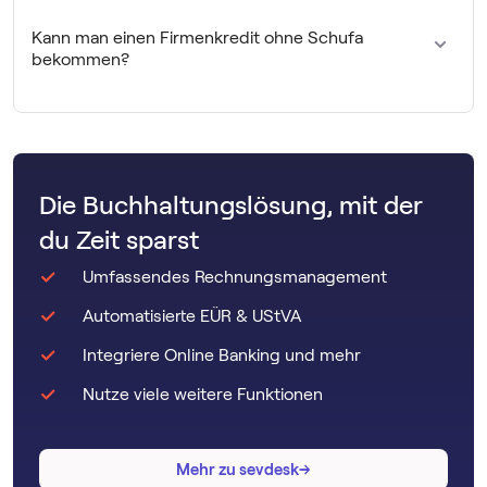
der Kreditlaufzeit, der Kreditsumme und vielen weiteren
Faktoren. Auch die Kreditart spielt eine Rolle: Der Zinssatz
Kann man einen Firmenkredit ohne Schufa
eines Kontokorrentkredits ist teurer als der eines
bekommen?
langfristig angelegten Darlehens.
Möchtest du trotz negativer SCHUFA-Einträge einen
Firmenkredit beantragen, solltest du deine
Kreditwürdigkeit bzw. deine Bonität verbessern. Eine
Bürgschaft ist ein guter Weg, um eine Finanzierung zu
Die Buchhaltungslösung, mit der
finden.
du Zeit sparst
Umfassendes Rechnungsmanagement
Automatisierte EÜR & UStVA
Integriere Online Banking und mehr
Nutze viele weitere Funktionen
→
→
Mehr zu sevdesk