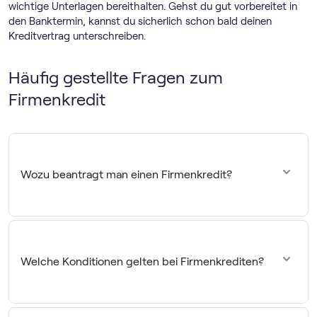
wichtige Unterlagen bereithalten. Gehst du gut vorbereitet in
den Banktermin, kannst du sicherlich schon bald deinen
Kreditvertrag unterschreiben.
Häufig gestellte Fragen zum
Firmenkredit
Wozu beantragt man einen Firmenkredit?
Mit einem Darlehen für Unternehmen kannst du
beispielsweise einen kurzfristigen Liquiditätsengpass
ausgleichen, Betriebsmittel kaufen oder in neue Maschinen
Welche Konditionen gelten bei Firmenkrediten?
investieren. Entscheidend ist lediglich die Verwendung für
betriebliche Zwecke.
Die Konditionen richten sich nach deiner Kreditwürdigkeit,