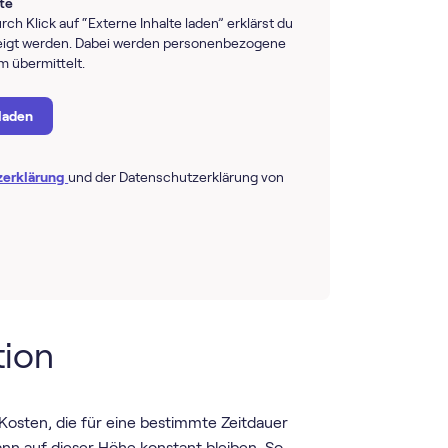
lte
rch Klick auf “Externe Inhalte laden” erklärst du
ezeigt werden. Dabei werden personenbezogene
rm übermittelt.
 laden
zerklärung
und der Datenschutzerklärung von
tion
 Kosten, die für eine bestimmte Zeitdauer
nn auf dieser Höhe konstant bleiben. So