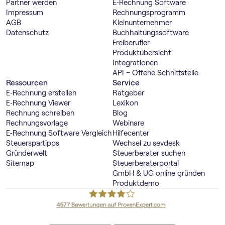
Partner werden
E‑Rechnung Software
Impressum
Rechnungs­programm
AGB
Kleinunternehmer
Datenschutz
Buch­haltungs­software
Freiberufler
Produktübersicht
Integrationen
API – Offene Schnittstelle
Ressourcen
Service
E‑Rechnung erstellen
Ratgeber
E‑Rechnung Viewer
Lexikon
Rechnung schreiben
Blog
Rechnungsvorlage
Webinare
E‑Rechnung Software Vergleich
Hilfecenter
Steuerspartipps
Wechsel zu sevdesk
Gründerwelt
Steuerberater suchen
Sitemap
Steuerberaterportal
GmbH & UG online gründen
Produktdemo