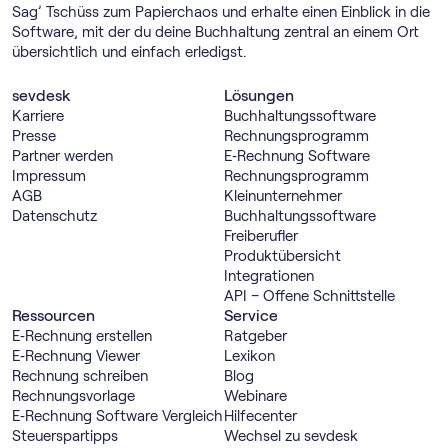
Sag’ Tschüss zum Papierchaos und erhalte einen Einblick in die
Software, mit der du deine Buchhaltung zentral an einem Ort
übersichtlich und einfach erledigst.
sevdesk
Lösungen
Karriere
Buch­haltungs­software
Presse
Rechnungs­programm
Partner werden
E‑Rechnung Software
Impressum
Rechnungs­programm
AGB
Kleinunternehmer
Datenschutz
Buch­haltungs­software
Freiberufler
Produktübersicht
Integrationen
API – Offene Schnittstelle
Ressourcen
Service
E‑Rechnung erstellen
Ratgeber
E‑Rechnung Viewer
Lexikon
Rechnung schreiben
Blog
Rechnungsvorlage
Webinare
E‑Rechnung Software Vergleich
Hilfecenter
Steuerspartipps
Wechsel zu sevdesk